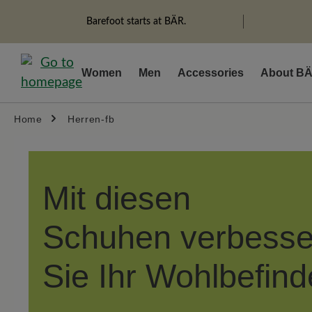
search
Skip to main navigation
Barefoot starts at BÄR.
Women
Men
Accessories
About B
Home
Herren-fb
Mit diesen
Schuhen
verbesse
Sie Ihr
Wohlbefind