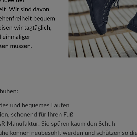
 Idee der
it. Wir sind
davon
Zehenfreiheit bequem
isen wir tagtäglich,
 einmaliger
ßen müssen.
chuhen:
undes und bequemes Laufen
ien, schonend für Ihren Fuß
BÄR Manufaktur: Sie spüren kaum den Schuh
huhe können neubesohlt werden und schützen so d