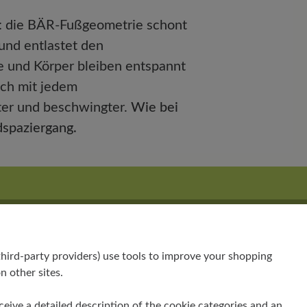
: die BÄR-Fußgeometrie schont
und entlastet den
 und Körper bleiben entspannt
ich mit jedem
lter und beschwingter.
Wie bei
spaziergang.
t:
hird-party providers) use tools to improve your shopping
n other sites.
receive a detailed description of the cookie categories and an