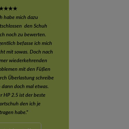
★★★★
ch habe mich dazu
tschlossen
den Schuh
ch noch zu bewerten.
gentlich befasse ich mich
cht mit
sowas. Doch nach
mmer
wiederkehrenden
oblemen mit
den Füßen
rch Überlastung
schreibe
h dann doch mal etwas.
r HP 2.5 ist der beste
ortschuh d
en ich je
tragen habe."