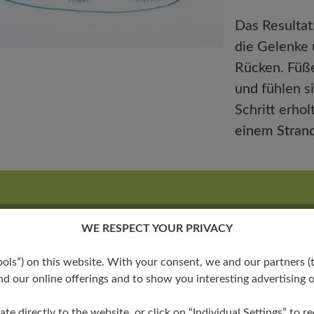
Das Resultat
die Gelenke 
Rücken. Füße
und fühlen s
Schritt erho
einem Strand
WE RESPECT YOUR PRIVACY
icht nur wir sind überzeug
s”) on this website. With your consent, we and our partners (t
d our online offerings and to show you interesting advertising o
Unsere Kunden auch!
ate directly to the website, or click on “Individual Settings” to 