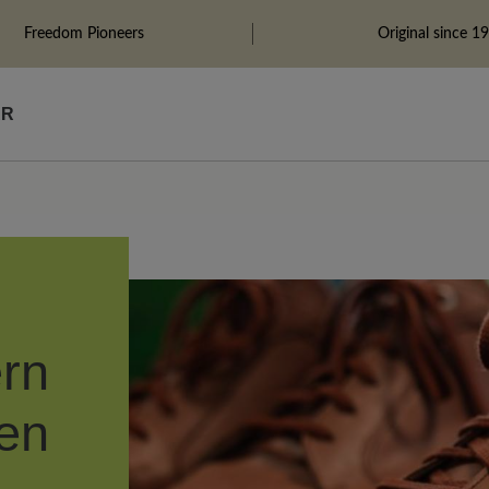
Freedom Pioneers
Original since 1
ÄR
rn
en