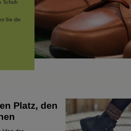
en
Schuh
en Sie
die
n Platz, den
enen