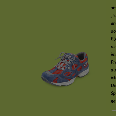
★
„I
en
do
Ei
ni
i
Pr
du
ic
De
Sp
ge