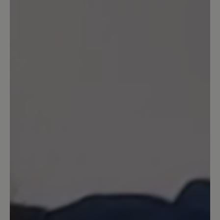
Sort by
1
-
10
of
22
reviews
27 February 2026 13:38
Review with rating of 3 out of 5 stars
Fast perfekter Allrounder
Ich habe mehrere High Performance
Schuhe, sowohl mit Mixed-
Obermaterial, als auch mit Leder-
Oberteil; allen gemeinsam ist die
rutschige Sohle. Im Winter auf Eis -
keine Chance! Was eine echte
Gummisohle noch an Haftung hat, fehlt