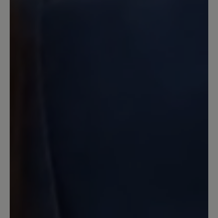
hier vollends! Ich habe im Auto -
austattungsbedingt - eine
Metallpedalerie; auch hier ist mit dem
Sohlenmix, wenn er denn einmal feucht
werden sollte, Vorsicht geboten! Da
gibt's kein Halten! ich hatte mir sogar
von einem "Mister-Minute-Shop" in
einem Kaufhaus eine "echte"
Gummisohle aufkleben lassen - dann
ging's.. Schade, eigentlich... denn sonst
sind die Schuhe von Bär wirklich gut
verarbeitet, für mich immer passend
und in jedem Fall ihr Geld wert.
11 September 2025 11:06
Review with rating of 1 out of 5 stars