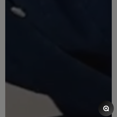
habe die Schuhe fast ständig an und bin
sehr zufrieden. Am liebsten hätte ich
von jeder Farbe 1Paar. Bitte nehmt sie
nicht aus eurem Sortiment!!
23 March 2025 15:40
Review with rating of 3 out of 5 stars
gute Passform / schlechte Sohle
Die Passform dieser Schuhe ist gut. Die
Verarbeitung ist so weit OK. Die
Schuhsohle allerdings ist kaum
alltagstauglich. Sie besteht aus kleinen
Stollen, in denen sich Steinchen und
Splitt festsetzen. Man kommt damit sehr
schnell ins Rutschen. Habe bereits