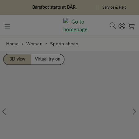
in content
Barefoot starts at BÄR.
Service & Help
Home
Women
Sports shoes
Skip image gallery
3D view
Virtual try-on