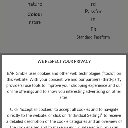
E-Mail:
customercare@baer-shoes.co.uk
Telefon: +49 7142 95 66 10
Colour
nature
Fit
Standard Passform
WE RESPECT YOUR PRIVACY
Read reviews
BÄR GmbH uses cookies and other web technologies (“tools”) on
this website. With your consent, we and our partners (third-party
providers) use tools to improve your shopping experience and our
1 of 1 reviews
online offerings and to show you interesting advertising on other
sites.
Click "accept all cookies" to accept all cookies and to navigate
1 out of 5 stars
Average rating of 1 out of 5 stars
directly to the website, or click on “Individual Settings” to receive
a detailed description of the cookie categories and an overview of
the cookies used and to make an individual selection. You can