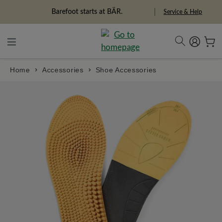
in content
Barefoot starts at BÄR.
Service & Help
Home
Accessories
Shoe Accessories
Skip image gallery