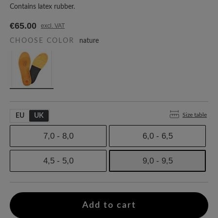
Contains latex rubber.
€65.00
excl. VAT
CHOOSE COLOR
nature
Size table
EU
UK
7,0 - 8,0
6,0 - 6,5
4,5 - 5,0
9,0 - 9,5
Add to cart