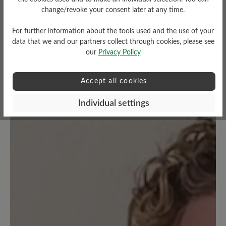
0%
Excellent (0)
change/revoke your consent later at any time.
0%
Very good (0)
For further information about the tools used and the use of your
data that we and our partners collect through cookies, please see
0%
Good (0)
our
Privacy Policy
0%
Acceptable (0)
Accept all cookies
100%
Unsatisfactory (1)
Individual settings
Leave a review!
Share your experiences with other
customers.
Write review