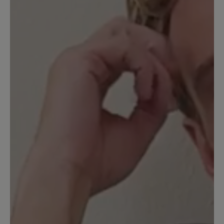
Sort by
1
review
6 July 2025 06:52
Review with rating of 1 out of 5 stars
Eine echte Herausforderung
Ich trage zu 95% Barfußschuhe und bin
einiges gewöhnt aber diese Sohlen
erzeugen zu anfangs ein Gefühl als
würde man auf Nagelköpfen laufen. Ich
gebe zu, vielleicht habe ich es beim
ersten Versuch mit der Tragezeit
übertrieben, daher werde ich mich nun
an die 10 Min. Eingewöhnungszeit
halten. Meine Muskulatur hat jedoch