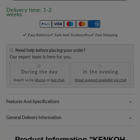
Delivery time: 1-2
weeks
Easy Returns
Safe And Trustworthy
Fast Shipping
Need help before placing your order?
Our expert team is here for you.
During the day
In the evening
Reach us by
phone
or
live chat
.
Email support available via chat
Features And Specifications
Fit:
Standard Passform
General Delivery Information
Shipping- and Packaging Costs:
Our standard costs are 14.95€
and are automatically added to your shopping cart - regardless of
Product Information
"KENKOH