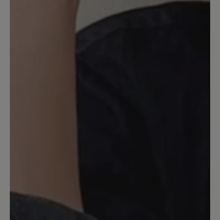
sofort reagiert. Warme Füße, die
Waden, der Rücken, da scheint etwas zu
passieren und das ist gut so. Schwierig
ist es jedoch die passenden Schuhe für
die Einlagen zu finden da sie viel Platz im
Schuh einnehmen auch wenn die
üblichen Einlagen entfernt werden.
Hätte ich sie nicht vorher auf meine
Größe zurechtgeschnitten, wären sie
aus diesem Grunde wohl retourniert
worden. Daher die Bitte an Bär: darauf
hinweisen! Ich habe bestimmt 20 Paar
Bär Schuhe durchprobiert und hatte nur
bei einem Lederpaar Glück, obwohl
dieses dann auch auf Dauer ausleiert.
Ich gebe nur 1 Punkt da der Hinweis
fehlte das sie so viel Raum im Schuh
einnehmen. Die Wirkung kann ich noch