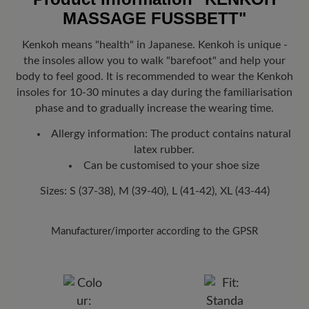
the order value.
MASSAGE FUSSBETT"
Look forward to your package!
As soon as your order has left our
warehouse in Germany, you will receive a shipping confirmation.
Kenkoh means "health" in Japanese. Kenkoh is unique -
You can track exactly where your new favorite BÄR item is with
the insoles allow you to walk "barefoot" and help your
the enclosed shipment number.
body to feel good. It is recommended to wear the Kenkoh
insoles for 10-30 minutes a day during the familiarisation
phase and to gradually increase the wearing time.
Allergy information: The product contains natural
latex rubber.
Can be customised to your shoe size
Sizes: S (37-38), M (39-40), L (41-42), XL (43-44)
Manufacturer/importer according to the GPSR
Brand: Kenkoh
BÄR GmbH
Pleidelsheimer Str. 15/1, 74321 Bietigheim-Bissingen,
Germany